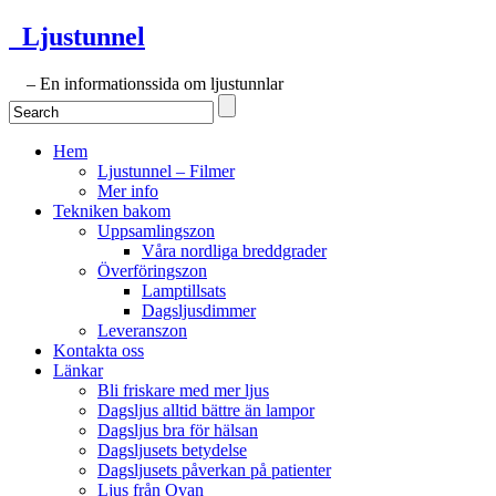
Ljustunnel
– En informationssida om ljustunnlar
Hem
Ljustunnel – Filmer
Mer info
Tekniken bakom
Uppsamlingszon
Våra nordliga breddgrader
Överföringszon
Lamptillsats
Dagsljusdimmer
Leveranszon
Kontakta oss
Länkar
Bli friskare med mer ljus
Dagsljus alltid bättre än lampor
Dagsljus bra för hälsan
Dagsljusets betydelse
Dagsljusets påverkan på patienter
Ljus från Ovan