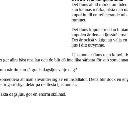
Det finns alltid mörka områden 
kan kännas mörka, trista och utan
kupol in till en refleterande tub
rummet.
Det finns kupoler med och utan 
kupolen är den att ljusstrålarna
Det är också viktigt att välja e
ljus i ditt utrymme.
Ljustunnlar finns utan kupol, dv
ger allra bäst resultat och de blir då inte lika sårbara för snö som anna
rum när du kan få gratis dagsljus varje dag?
rekomendera att man använder sig av en installatör. Detta blir dock en engå
 inga rörliga delar på de flesta ljustunnlar.
 äkta dagsljus, gör en enorm skillnad.