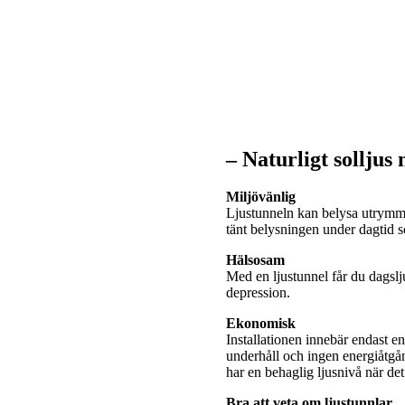
– Naturligt solljus
Miljövänlig
Ljustunneln kan belysa utrymme
tänt belysningen under dagtid
Hälsosam
Med en ljustunnel får du dagslj
depression.
Ekonomisk
Installationen innebär endast e
underhåll och ingen energiåtgå
har en behaglig ljusnivå när de
Bra att veta om ljustunnlar