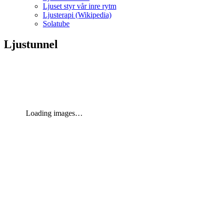
Ljuset styr vår inre rytm
Ljusterapi (Wikipedia)
Solatube
Ljustunnel
Loading images…