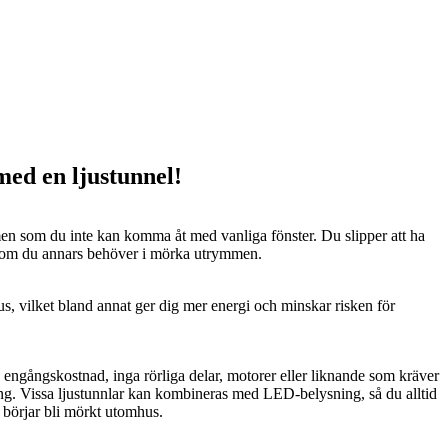
 med en ljustunnel!
n som du inte kan komma åt med vanliga fönster. Du slipper att ha
 som du annars behöver i mörka utrymmen.
us, vilket bland annat ger dig mer energi och minskar risken för
n engångskostnad, inga rörliga delar, motorer eller liknande som kräver
ng. Vissa ljustunnlar kan kombineras med LED-belysning, så du alltid
t börjar bli mörkt utomhus.