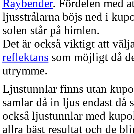
Raybender
. Fördelen med at
ljusstrålarna böjs ned i kup
solen står på himlen.
Det är också viktigt att väl
reflektans
som möjligt då dett
utrymme.
Ljustunnlar finns utan kupo
samlar då in ljus endast då s
också ljustunnlar med kupo
allra bäst resultat och de bl