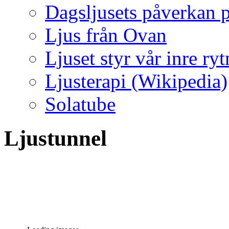
Dagsljusets påverkan p
Ljus från Ovan
Ljuset styr vår inre ry
Ljusterapi (Wikipedia)
Solatube
Ljustunnel