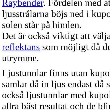
Raybender
. Fördelen med at
ljusstrålarna böjs ned i kup
solen står på himlen.
Det är också viktigt att väl
reflektans
som möjligt då dett
utrymme.
Ljustunnlar finns utan kupo
samlar då in ljus endast då s
också ljustunnlar med kupo
allra bäst resultat och de bl