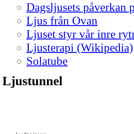
Dagsljusets påverkan p
Ljus från Ovan
Ljuset styr vår inre ry
Ljusterapi (Wikipedia)
Solatube
Ljustunnel