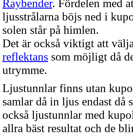
Raybender
. Fördelen med at
ljusstrålarna böjs ned i kup
solen står på himlen.
Det är också viktigt att väl
reflektans
som möjligt då dett
utrymme.
Ljustunnlar finns utan kupo
samlar då in ljus endast då s
också ljustunnlar med kupo
allra bäst resultat och de bl