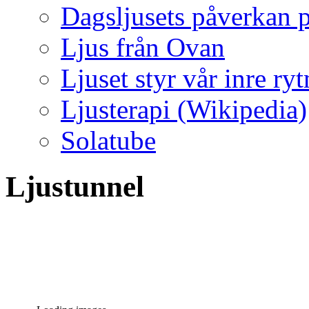
Dagsljusets påverkan p
Ljus från Ovan
Ljuset styr vår inre ry
Ljusterapi (Wikipedia)
Solatube
Ljustunnel