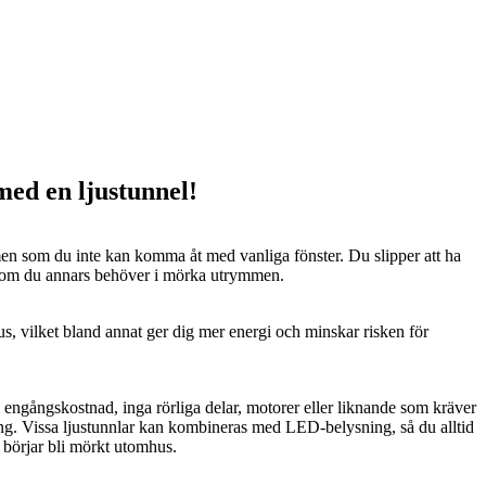
 med en ljustunnel!
n som du inte kan komma åt med vanliga fönster. Du slipper att ha
 som du annars behöver i mörka utrymmen.
us, vilket bland annat ger dig mer energi och minskar risken för
n engångskostnad, inga rörliga delar, motorer eller liknande som kräver
ng. Vissa ljustunnlar kan kombineras med LED-belysning, så du alltid
t börjar bli mörkt utomhus.