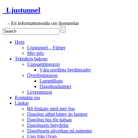
Ljustunnel
– En informationssida om ljustunnlar
Hem
Ljustunnel – Filmer
Mer info
Tekniken bakom
Uppsamlingszon
Våra nordliga breddgrader
Överföringszon
Lamptillsats
Dagsljusdimmer
Leveranszon
Kontakta oss
Länkar
Bli friskare med mer ljus
Dagsljus alltid bättre än lampor
Dagsljus bra för hälsan
Dagsljusets betydelse
Dagsljusets påverkan på patienter
Ljus från Ovan