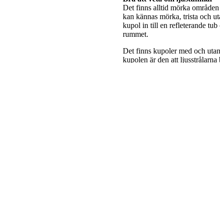
Det finns alltid mörka områden 
kan kännas mörka, trista och utan
kupol in till en refleterande tub
rummet.
Det finns kupoler med och utan 
kupolen är den att ljusstrålarna
Det är också viktigt att välja e
ljus i ditt utrymme.
Ljustunnlar finns utan kupol, dv
ger allra bäst resultat och de blir då inte lika sårbara för snö som anna
rum när du kan få gratis dagsljus varje dag?
rekomendera att man använder sig av en installatör. Detta blir dock en engå
 inga rörliga delar på de flesta ljustunnlar.
 äkta dagsljus, gör en enorm skillnad.