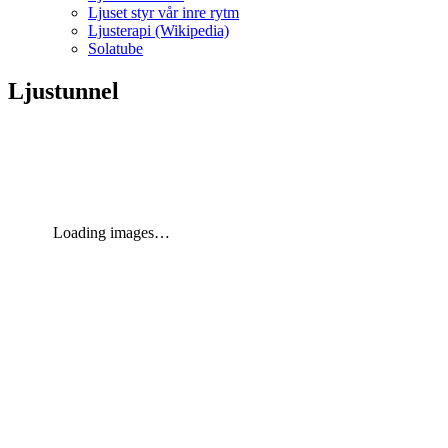
Ljuset styr vår inre rytm
Ljusterapi (Wikipedia)
Solatube
Ljustunnel
Loading images…