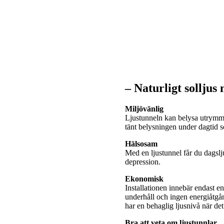
– Naturligt solljus
Miljövänlig
Ljustunneln kan belysa utrymme
tänt belysningen under dagtid
Hälsosam
Med en ljustunnel får du dagslj
depression.
Ekonomisk
Installationen innebär endast e
underhåll och ingen energiåtgå
har en behaglig ljusnivå när de
Bra att veta om ljustunnlar