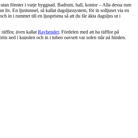
utan fönster i varje byggnad. Badrum, hall, kontor – Alla dessa rum
 liv. En ljustunnel, så kallat dagsljussystem, för in solljuset via en
 och in i rummet till en ljusprisma så att du får äkta dagsljus ut i
räfflor, även kallat
Raybender
. Fördelen med att ha räfflor på
 böjs ned i kupolen och in i tuben oavsett var solen står på himlen.
n ljustunnel med så hög
reflektans
som möjligt då detta leder till mer
s som ett takfönster och samlar då in ljus endast då solen står rakt
rs kan täcka ljustunneln.
ngskostnad – efter det har en ljustunnel inget eller väldigt väldigt lite