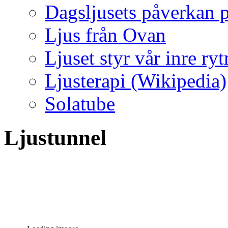
Dagsljusets påverkan p
Ljus från Ovan
Ljuset styr vår inre ry
Ljusterapi (Wikipedia)
Solatube
Ljustunnel