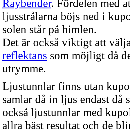
Raybender
. Fördelen med at
ljusstrålarna böjs ned i kup
solen står på himlen.
Det är också viktigt att väl
reflektans
som möjligt då dett
utrymme.
Ljustunnlar finns utan kupo
samlar då in ljus endast då s
också ljustunnlar med kupo
allra bäst resultat och de bl