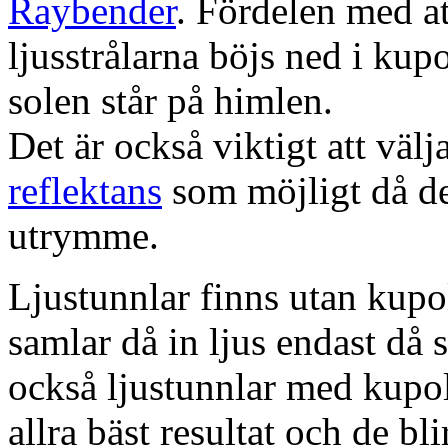
Raybender
. Fördelen med at
ljusstrålarna böjs ned i kup
solen står på himlen.
Det är också viktigt att väl
reflektans
som möjligt då dett
utrymme.
Ljustunnlar finns utan kupo
samlar då in ljus endast då s
också ljustunnlar med kupo
allra bäst resultat och de bl