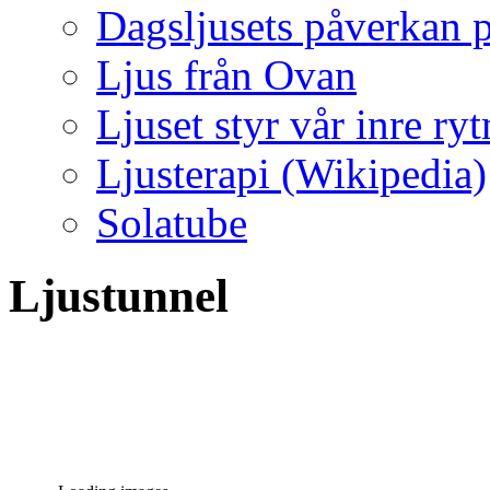
Dagsljusets påverkan p
Ljus från Ovan
Ljuset styr vår inre ry
Ljusterapi (Wikipedia)
Solatube
Ljustunnel