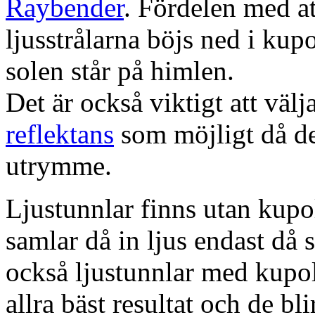
Raybender
. Fördelen med at
ljusstrålarna böjs ned i kup
solen står på himlen.
Det är också viktigt att väl
reflektans
som möjligt då dett
utrymme.
Ljustunnlar finns utan kupo
samlar då in ljus endast då s
också ljustunnlar med kupo
allra bäst resultat och de bl