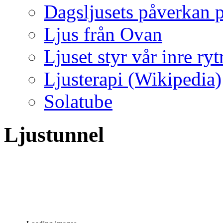
Dagsljusets påverkan p
Ljus från Ovan
Ljuset styr vår inre ry
Ljusterapi (Wikipedia)
Solatube
Ljustunnel