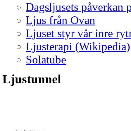
Dagsljusets påverkan p
Ljus från Ovan
Ljuset styr vår inre ry
Ljusterapi (Wikipedia)
Solatube
Ljustunnel