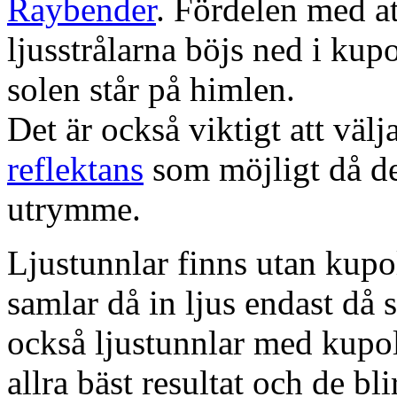
Raybender
. Fördelen med at
ljusstrålarna böjs ned i kup
solen står på himlen.
Det är också viktigt att väl
reflektans
som möjligt då dett
utrymme.
Ljustunnlar finns utan kupo
samlar då in ljus endast då s
också ljustunnlar med kupo
allra bäst resultat och de bl