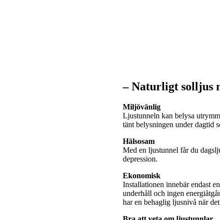
– Naturligt solljus
Miljövänlig
Ljustunneln kan belysa utrymme
tänt belysningen under dagtid
Hälsosam
Med en ljustunnel får du dagslj
depression.
Ekonomisk
Installationen innebär endast e
underhåll och ingen energiåtgå
har en behaglig ljusnivå när de
Bra att veta om ljustunnlar