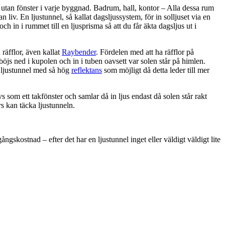
utan fönster i varje byggnad. Badrum, hall, kontor – Alla dessa rum
 liv. En ljustunnel, så kallat dagsljussystem, för in solljuset via en
 och in i rummet till en ljusprisma så att du får äkta dagsljus ut i
räfflor, även kallat
Raybender
. Fördelen med att ha räfflor på
 böjs ned i kupolen och in i tuben oavsett var solen står på himlen.
n ljustunnel med så hög
reflektans
som möjligt då detta leder till mer
s som ett takfönster och samlar då in ljus endast då solen står rakt
rs kan täcka ljustunneln.
ngskostnad – efter det har en ljustunnel inget eller väldigt väldigt lite