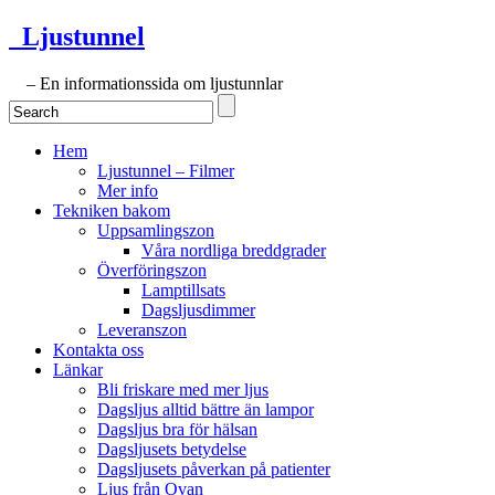
Ljustunnel
– En informationssida om ljustunnlar
Hem
Ljustunnel – Filmer
Mer info
Tekniken bakom
Uppsamlingszon
Våra nordliga breddgrader
Överföringszon
Lamptillsats
Dagsljusdimmer
Leveranszon
Kontakta oss
Länkar
Bli friskare med mer ljus
Dagsljus alltid bättre än lampor
Dagsljus bra för hälsan
Dagsljusets betydelse
Dagsljusets påverkan på patienter
Ljus från Ovan