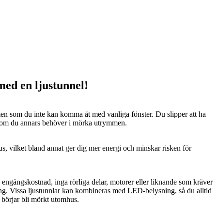
 med en ljustunnel!
n som du inte kan komma åt med vanliga fönster. Du slipper att ha
 som du annars behöver i mörka utrymmen.
us, vilket bland annat ger dig mer energi och minskar risken för
n engångskostnad, inga rörliga delar, motorer eller liknande som kräver
ng. Vissa ljustunnlar kan kombineras med LED-belysning, så du alltid
t börjar bli mörkt utomhus.