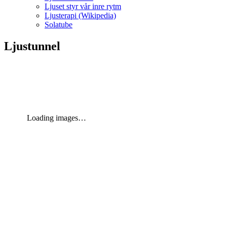
Ljuset styr vår inre rytm
Ljusterapi (Wikipedia)
Solatube
Ljustunnel
Loading images…