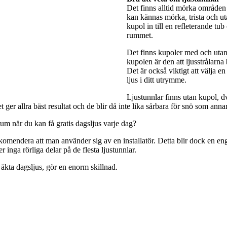
Det finns alltid mörka områden 
kan kännas mörka, trista och utan
kupol in till en refleterande tub
rummet.
Det finns kupoler med och utan 
kupolen är den att ljusstrålarna
Det är också viktigt att välja e
ljus i ditt utrymme.
Ljustunnlar finns utan kupol, dv
ger allra bäst resultat och de blir då inte lika sårbara för snö som anna
rum när du kan få gratis dagsljus varje dag?
rekomendera att man använder sig av en installatör. Detta blir dock en engå
 inga rörliga delar på de flesta ljustunnlar.
 äkta dagsljus, gör en enorm skillnad.