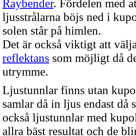
Raybender
. Fördelen med at
ljusstrålarna böjs ned i kup
solen står på himlen.
Det är också viktigt att väl
reflektans
som möjligt då dett
utrymme.
Ljustunnlar finns utan kupo
samlar då in ljus endast då s
också ljustunnlar med kupo
allra bäst resultat och de bl