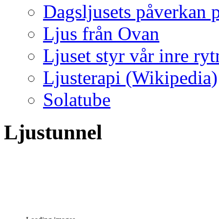
Dagsljusets påverkan p
Ljus från Ovan
Ljuset styr vår inre ry
Ljusterapi (Wikipedia)
Solatube
Ljustunnel