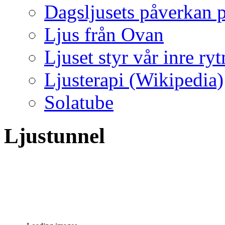
Dagsljusets påverkan p
Ljus från Ovan
Ljuset styr vår inre ry
Ljusterapi (Wikipedia)
Solatube
Ljustunnel