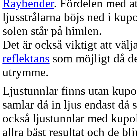
Raybender
. Fördelen med at
ljusstrålarna böjs ned i kup
solen står på himlen.
Det är också viktigt att väl
reflektans
som möjligt då dett
utrymme.
Ljustunnlar finns utan kupo
samlar då in ljus endast då s
också ljustunnlar med kupo
allra bäst resultat och de bl