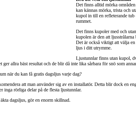
Det finns alltid mörka områden 
kan kännas mörka, trista och utan
kupol in till en refleterande tub
rummet.
Det finns kupoler med och utan 
kupolen är den att ljusstrålarna
Det är också viktigt att välja e
ljus i ditt utrymme.
Ljustunnlar finns utan kupol, dv
ger allra bäst resultat och de blir då inte lika sårbara för snö som anna
rum när du kan få gratis dagsljus varje dag?
rekomendera att man använder sig av en installatör. Detta blir dock en engå
 inga rörliga delar på de flesta ljustunnlar.
 äkta dagsljus, gör en enorm skillnad.