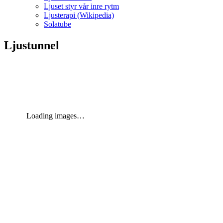
Ljuset styr vår inre rytm
Ljusterapi (Wikipedia)
Solatube
Ljustunnel
Loading images…