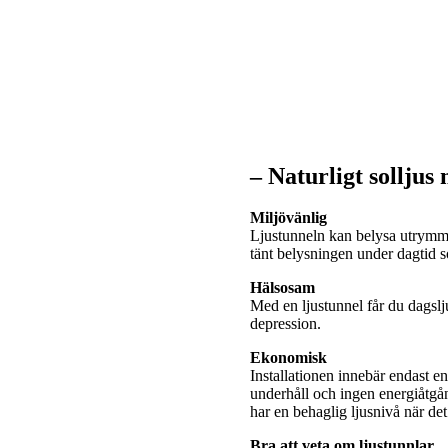
– Naturligt solljus
Miljövänlig
Ljustunneln kan belysa utrymme
tänt belysningen under dagtid
Hälsosam
Med en ljustunnel får du dagslj
depression.
Ekonomisk
Installationen innebär endast e
underhåll och ingen energiåtgå
har en behaglig ljusnivå när de
Bra att veta om ljustunnlar