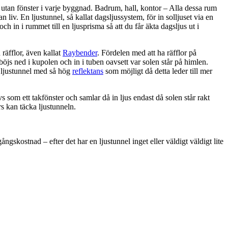
utan fönster i varje byggnad. Badrum, hall, kontor – Alla dessa rum
 liv. En ljustunnel, så kallat dagsljussystem, för in solljuset via en
 och in i rummet till en ljusprisma så att du får äkta dagsljus ut i
räfflor, även kallat
Raybender
. Fördelen med att ha räfflor på
 böjs ned i kupolen och in i tuben oavsett var solen står på himlen.
n ljustunnel med så hög
reflektans
som möjligt då detta leder till mer
s som ett takfönster och samlar då in ljus endast då solen står rakt
rs kan täcka ljustunneln.
ngskostnad – efter det har en ljustunnel inget eller väldigt väldigt lite