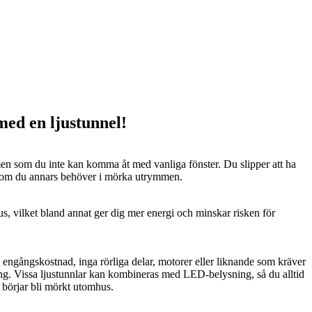
 med en ljustunnel!
n som du inte kan komma åt med vanliga fönster. Du slipper att ha
 som du annars behöver i mörka utrymmen.
us, vilket bland annat ger dig mer energi och minskar risken för
n engångskostnad, inga rörliga delar, motorer eller liknande som kräver
ng. Vissa ljustunnlar kan kombineras med LED-belysning, så du alltid
t börjar bli mörkt utomhus.