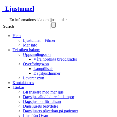
Ljustunnel
– En informationssida om ljustunnlar
Hem
Ljustunnel – Filmer
Mer info
Tekniken bakom
Uppsamlingszon
Våra nordliga breddgrader
Överföringszon
Lamptillsats
Dagsljusdimmer
Leveranszon
Kontakta oss
Länkar
Bli friskare med mer ljus
Dagsljus alltid bättre än lampor
Dagsljus bra för hälsan
Dagsljusets betydelse
Dagsljusets påverkan på patienter
Ljus från Ovan