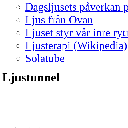
Dagsljusets påverkan p
Ljus från Ovan
Ljuset styr vår inre ry
Ljusterapi (Wikipedia)
Solatube
Ljustunnel