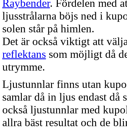
Raybender
. Fördelen med at
ljusstrålarna böjs ned i kup
solen står på himlen.
Det är också viktigt att väl
reflektans
som möjligt då dett
utrymme.
Ljustunnlar finns utan kupo
samlar då in ljus endast då s
också ljustunnlar med kupo
allra bäst resultat och de bl