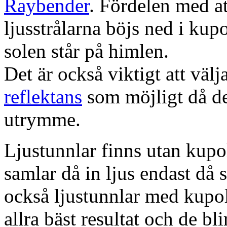
Raybender
. Fördelen med at
ljusstrålarna böjs ned i kup
solen står på himlen.
Det är också viktigt att väl
reflektans
som möjligt då dett
utrymme.
Ljustunnlar finns utan kupo
samlar då in ljus endast då s
också ljustunnlar med kupo
allra bäst resultat och de bl