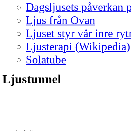
Dagsljusets påverkan p
Ljus från Ovan
Ljuset styr vår inre ry
Ljusterapi (Wikipedia)
Solatube
Ljustunnel