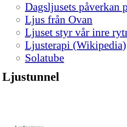
Dagsljusets påverkan p
Ljus från Ovan
Ljuset styr vår inre ry
Ljusterapi (Wikipedia)
Solatube
Ljustunnel