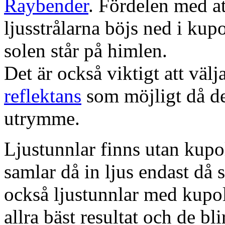
Raybender
. Fördelen med at
ljusstrålarna böjs ned i kup
solen står på himlen.
Det är också viktigt att väl
reflektans
som möjligt då dett
utrymme.
Ljustunnlar finns utan kupo
samlar då in ljus endast då s
också ljustunnlar med kupo
allra bäst resultat och de bl