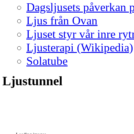
Dagsljusets påverkan p
Ljus från Ovan
Ljuset styr vår inre ry
Ljusterapi (Wikipedia)
Solatube
Ljustunnel