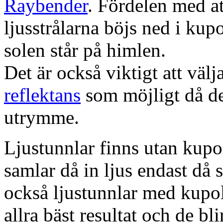
Raybender
. Fördelen med at
ljusstrålarna böjs ned i kup
solen står på himlen.
Det är också viktigt att väl
reflektans
som möjligt då dett
utrymme.
Ljustunnlar finns utan kupo
samlar då in ljus endast då s
också ljustunnlar med kupo
allra bäst resultat och de bl