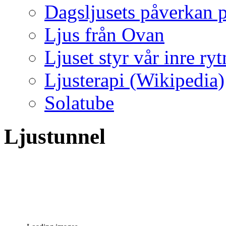
Dagsljusets påverkan p
Ljus från Ovan
Ljuset styr vår inre ry
Ljusterapi (Wikipedia)
Solatube
Ljustunnel