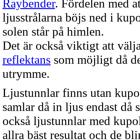
Raybender
. Fördelen med at
ljusstrålarna böjs ned i kup
solen står på himlen.
Det är också viktigt att väl
reflektans
som möjligt då dett
utrymme.
Ljustunnlar finns utan kupo
samlar då in ljus endast då s
också ljustunnlar med kupo
allra bäst resultat och de bl