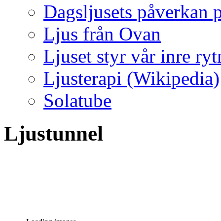
Dagsljusets påverkan p
Ljus från Ovan
Ljuset styr vår inre ry
Ljusterapi (Wikipedia)
Solatube
Ljustunnel