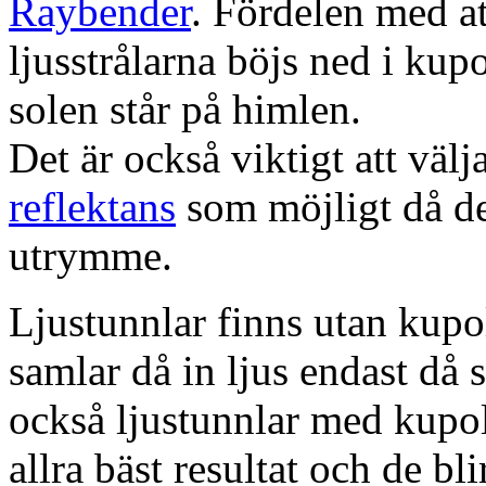
Raybender
. Fördelen med at
ljusstrålarna böjs ned i kup
solen står på himlen.
Det är också viktigt att väl
reflektans
som möjligt då dett
utrymme.
Ljustunnlar finns utan kupo
samlar då in ljus endast då s
också ljustunnlar med kupo
allra bäst resultat och de bl