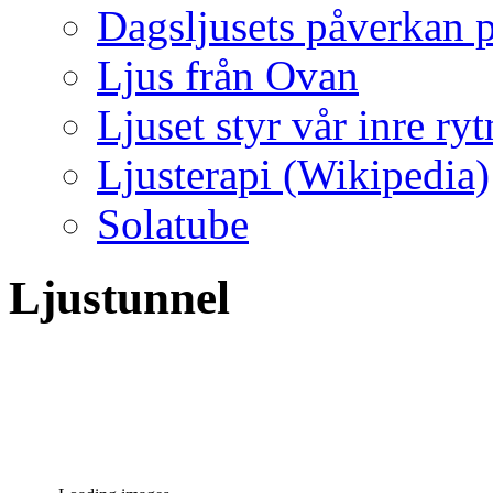
Dagsljusets påverkan p
Ljus från Ovan
Ljuset styr vår inre ry
Ljusterapi (Wikipedia)
Solatube
Ljustunnel