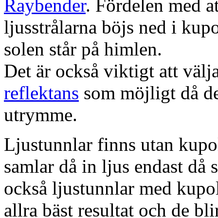
Raybender
. Fördelen med at
ljusstrålarna böjs ned i kup
solen står på himlen.
Det är också viktigt att väl
reflektans
som möjligt då dett
utrymme.
Ljustunnlar finns utan kupo
samlar då in ljus endast då s
också ljustunnlar med kupo
allra bäst resultat och de bl