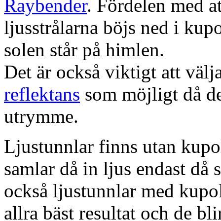
Raybender
. Fördelen med at
ljusstrålarna böjs ned i kup
solen står på himlen.
Det är också viktigt att väl
reflektans
som möjligt då dett
utrymme.
Ljustunnlar finns utan kupo
samlar då in ljus endast då s
också ljustunnlar med kupo
allra bäst resultat och de bl