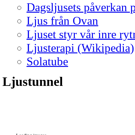
Dagsljusets påverkan p
Ljus från Ovan
Ljuset styr vår inre ry
Ljusterapi (Wikipedia)
Solatube
Ljustunnel