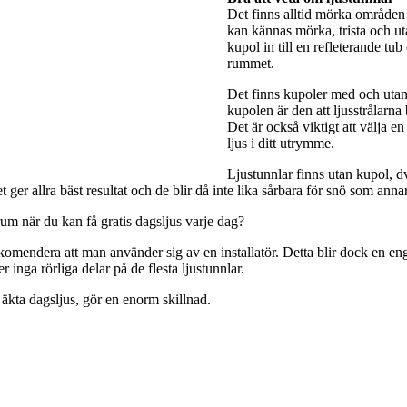
Det finns alltid mörka områden 
kan kännas mörka, trista och utan
kupol in till en refleterande tub
rummet.
Det finns kupoler med och utan 
kupolen är den att ljusstrålarna
Det är också viktigt att välja e
ljus i ditt utrymme.
Ljustunnlar finns utan kupol, dv
ger allra bäst resultat och de blir då inte lika sårbara för snö som anna
rum när du kan få gratis dagsljus varje dag?
rekomendera att man använder sig av en installatör. Detta blir dock en engå
 inga rörliga delar på de flesta ljustunnlar.
 äkta dagsljus, gör en enorm skillnad.