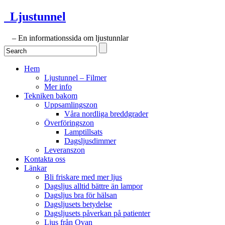
Ljustunnel
– En informationssida om ljustunnlar
Hem
Ljustunnel – Filmer
Mer info
Tekniken bakom
Uppsamlingszon
Våra nordliga breddgrader
Överföringszon
Lamptillsats
Dagsljusdimmer
Leveranszon
Kontakta oss
Länkar
Bli friskare med mer ljus
Dagsljus alltid bättre än lampor
Dagsljus bra för hälsan
Dagsljusets betydelse
Dagsljusets påverkan på patienter
Ljus från Ovan