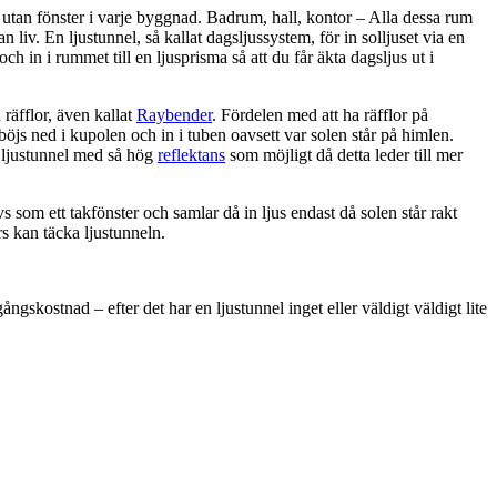
utan fönster i varje byggnad. Badrum, hall, kontor – Alla dessa rum
 liv. En ljustunnel, så kallat dagsljussystem, för in solljuset via en
 och in i rummet till en ljusprisma så att du får äkta dagsljus ut i
räfflor, även kallat
Raybender
. Fördelen med att ha räfflor på
 böjs ned i kupolen och in i tuben oavsett var solen står på himlen.
n ljustunnel med så hög
reflektans
som möjligt då detta leder till mer
s som ett takfönster och samlar då in ljus endast då solen står rakt
rs kan täcka ljustunneln.
ngskostnad – efter det har en ljustunnel inget eller väldigt väldigt lite