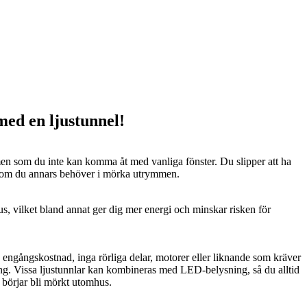
 med en ljustunnel!
n som du inte kan komma åt med vanliga fönster. Du slipper att ha
 som du annars behöver i mörka utrymmen.
us, vilket bland annat ger dig mer energi och minskar risken för
n engångskostnad, inga rörliga delar, motorer eller liknande som kräver
ng. Vissa ljustunnlar kan kombineras med LED-belysning, så du alltid
t börjar bli mörkt utomhus.