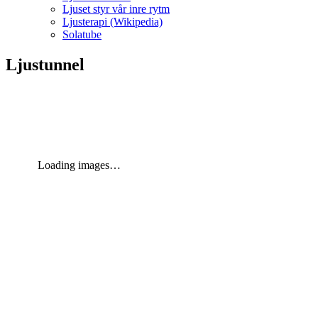
Ljuset styr vår inre rytm
Ljusterapi (Wikipedia)
Solatube
Ljustunnel
Loading images…