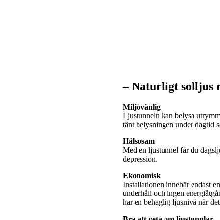
– Naturligt solljus
Miljövänlig
Ljustunneln kan belysa utrymme
tänt belysningen under dagtid
Hälsosam
Med en ljustunnel får du dagslj
depression.
Ekonomisk
Installationen innebär endast e
underhåll och ingen energiåtgå
har en behaglig ljusnivå när de
Bra att veta om ljustunnlar