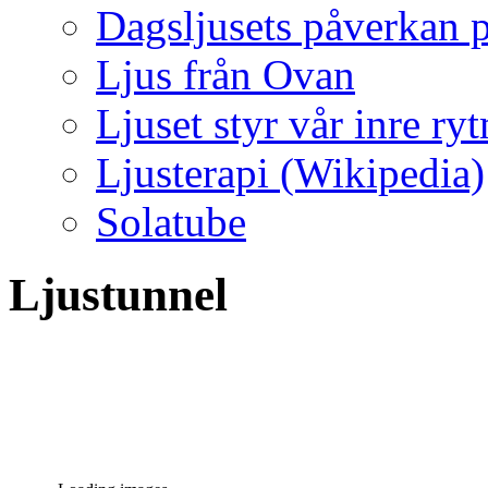
Dagsljusets påverkan p
Ljus från Ovan
Ljuset styr vår inre ry
Ljusterapi (Wikipedia)
Solatube
Ljustunnel