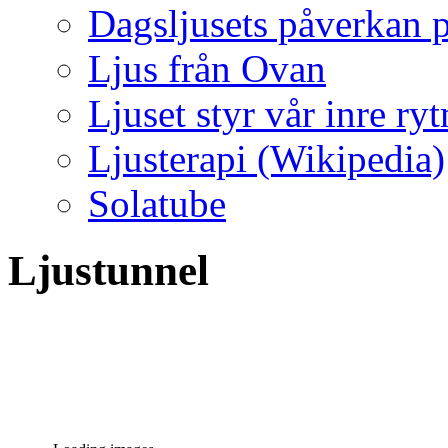
Dagsljusets påverkan p
Ljus från Ovan
Ljuset styr vår inre ry
Ljusterapi (Wikipedia)
Solatube
Ljustunnel