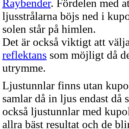
Raybender
. Fördelen med at
ljusstrålarna böjs ned i kup
solen står på himlen.
Det är också viktigt att väl
reflektans
som möjligt då dett
utrymme.
Ljustunnlar finns utan kupo
samlar då in ljus endast då s
också ljustunnlar med kupo
allra bäst resultat och de bl