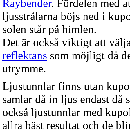
Raybender
. Fördelen med at
ljusstrålarna böjs ned i kup
solen står på himlen.
Det är också viktigt att väl
reflektans
som möjligt då dett
utrymme.
Ljustunnlar finns utan kupo
samlar då in ljus endast då s
också ljustunnlar med kupo
allra bäst resultat och de bl