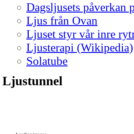
Dagsljusets påverkan p
Ljus från Ovan
Ljuset styr vår inre ry
Ljusterapi (Wikipedia)
Solatube
Ljustunnel