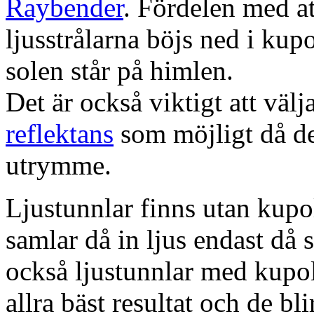
Raybender
. Fördelen med at
ljusstrålarna böjs ned i kup
solen står på himlen.
Det är också viktigt att väl
reflektans
som möjligt då dett
utrymme.
Ljustunnlar finns utan kupo
samlar då in ljus endast då s
också ljustunnlar med kupo
allra bäst resultat och de bl