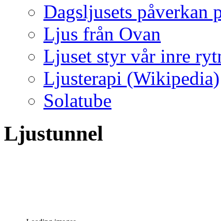
Dagsljusets påverkan p
Ljus från Ovan
Ljuset styr vår inre ry
Ljusterapi (Wikipedia)
Solatube
Ljustunnel