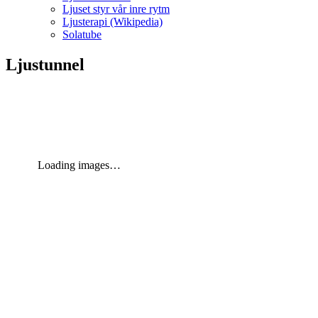
Ljuset styr vår inre rytm
Ljusterapi (Wikipedia)
Solatube
Ljustunnel
Loading images…