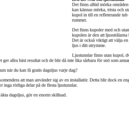
Det finns alltid mörka områden 
kan kännas mörka, trista och utan
kupol in till en refleterande tub
rummet.
Det finns kupoler med och utan 
kupolen är den att ljusstrålarna
Det är också viktigt att välja e
ljus i ditt utrymme.
Ljustunnlar finns utan kupol, dv
ger allra bäst resultat och de blir då inte lika sårbara för snö som anna
rum när du kan få gratis dagsljus varje dag?
rekomendera att man använder sig av en installatör. Detta blir dock en engå
 inga rörliga delar på de flesta ljustunnlar.
 äkta dagsljus, gör en enorm skillnad.