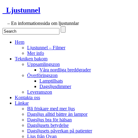
Ljustunnel
– En informationssida om ljustunnlar
Hem
Ljustunnel – Filmer
Mer info
Tekniken bakom
Uppsamlingszon
Våra nordliga breddgrader
Överföringszon
Lamptillsats
Dagsljusdimmer
Leveranszon
Kontakta oss
Länkar
Bli friskare med mer ljus
Dagsljus alltid bättre än lampor
Dagsljus bra för hälsan
Dagsljusets betydelse
Dagsljusets påverkan på patienter
Ljus från Ovan