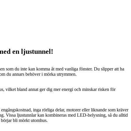
 med en ljustunnel!
n som du inte kan komma åt med vanliga fönster. Du slipper att ha
 som du annars behöver i mörka utrymmen.
us, vilket bland annat ger dig mer energi och minskar risken för
n engångskostnad, inga rörliga delar, motorer eller liknande som kräver
ng. Vissa ljustunnlar kan kombineras med LED-belysning, så du alltid
t börjar bli mörkt utomhus.