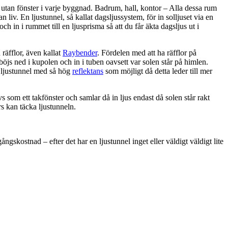
utan fönster i varje byggnad. Badrum, hall, kontor – Alla dessa rum
 liv. En ljustunnel, så kallat dagsljussystem, för in solljuset via en
 och in i rummet till en ljusprisma så att du får äkta dagsljus ut i
räfflor, även kallat
Raybender
. Fördelen med att ha räfflor på
 böjs ned i kupolen och in i tuben oavsett var solen står på himlen.
n ljustunnel med så hög
reflektans
som möjligt då detta leder till mer
s som ett takfönster och samlar då in ljus endast då solen står rakt
rs kan täcka ljustunneln.
ngskostnad – efter det har en ljustunnel inget eller väldigt väldigt lite