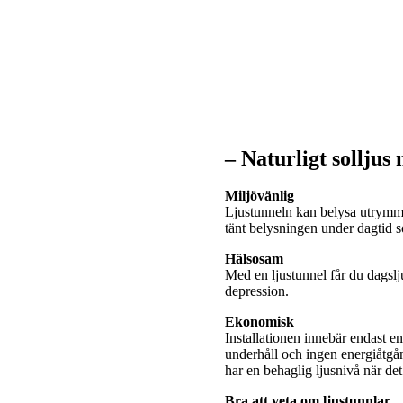
– Naturligt solljus
Miljövänlig
Ljustunneln kan belysa utrymme
tänt belysningen under dagtid
Hälsosam
Med en ljustunnel får du dagslj
depression.
Ekonomisk
Installationen innebär endast e
underhåll och ingen energiåtgå
har en behaglig ljusnivå när de
Bra att veta om ljustunnlar