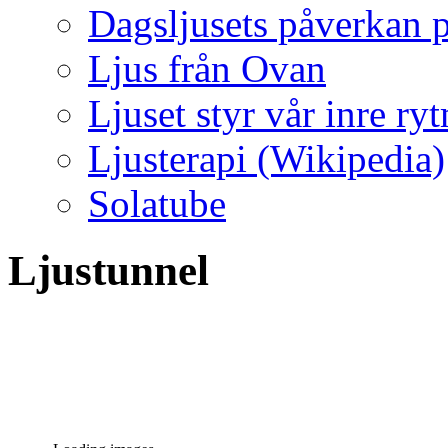
Dagsljusets påverkan p
Ljus från Ovan
Ljuset styr vår inre ry
Ljusterapi (Wikipedia)
Solatube
Ljustunnel