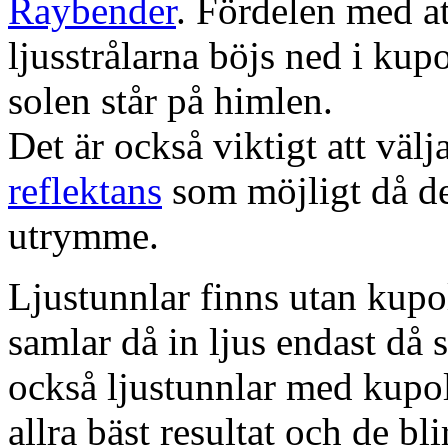
Raybender
. Fördelen med at
ljusstrålarna böjs ned i kup
solen står på himlen.
Det är också viktigt att väl
reflektans
som möjligt då dett
utrymme.
Ljustunnlar finns utan kupo
samlar då in ljus endast då s
också ljustunnlar med kupo
allra bäst resultat och de bl