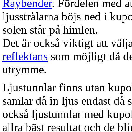
Raybender
. Fördelen med at
ljusstrålarna böjs ned i kup
solen står på himlen.
Det är också viktigt att väl
reflektans
som möjligt då dett
utrymme.
Ljustunnlar finns utan kupo
samlar då in ljus endast då s
också ljustunnlar med kupo
allra bäst resultat och de bl