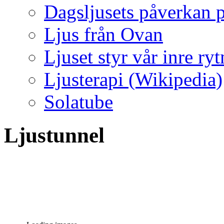
Dagsljusets påverkan p
Ljus från Ovan
Ljuset styr vår inre ry
Ljusterapi (Wikipedia)
Solatube
Ljustunnel