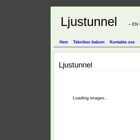
Ljustunnel
– EN 
Hem
Tekniken bakom
Kontakta oss
Ljustunnel
Loading images…