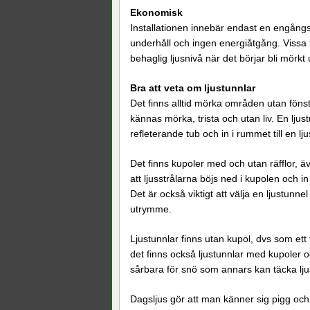
Ekonomisk
Installationen innebär endast en engångs
underhåll och ingen energiåtgång. Vissa 
behaglig ljusnivå när det börjar bli mörk
Bra att veta om ljustunnlar
Det finns alltid mörka områden utan föns
kännas mörka, trista och utan liv. En ljustu
refleterande tub och in i rummet till en lj
Det finns kupoler med och utan räfflor, ä
att ljusstrålarna böjs ned i kupolen och i
Det är också viktigt att välja en ljustunn
utrymme.
Ljustunnlar finns utan kupol, dvs som ett 
det finns också ljustunnlar med kupoler oc
sårbara för snö som annars kan täcka lju
Dagsljus gör att man känner sig pigg och 