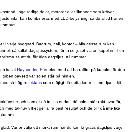
kostnad, inga rörliga delar, motorer eller liknande som kräver
ljustunnlar kan kombineras med LED-belysning, så du alltid har en
t utomhus.
ter i varje byggnad. Badrum, hall, kontor – Alla dessa rum kan
nnel, så kallat dagsljussystem, för in solljuset via en kupol in till en
usprisma så att du får äkta dagsljus ut i rummet.
ven kallat
Raybender
. Fördelen med att ha räfflor på kupolen är den
n i tuben oavsett var solen står på himlen.
el med så hög
reflektans
som möjligt då detta leder till mer ljus i ditt
takfönster och samlar då in ljus endast då solen står rakt ovanför,
h med takhuv vilket ger allra bäst resultat och de blir då inte lika
stunneln.
glad. Varför välja ett mörkt rum när du kan få gratis dagsljus varje