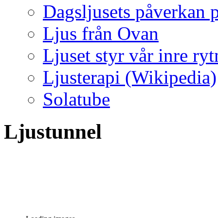
Dagsljusets påverkan p
Ljus från Ovan
Ljuset styr vår inre ry
Ljusterapi (Wikipedia)
Solatube
Ljustunnel