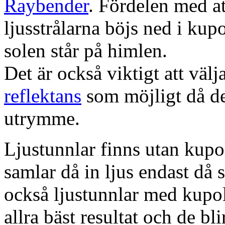
Raybender
. Fördelen med at
ljusstrålarna böjs ned i kup
solen står på himlen.
Det är också viktigt att väl
reflektans
som möjligt då dett
utrymme.
Ljustunnlar finns utan kupo
samlar då in ljus endast då s
också ljustunnlar med kupo
allra bäst resultat och de bl