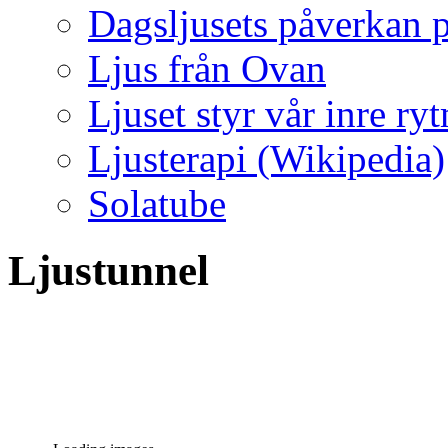
Dagsljusets påverkan p
Ljus från Ovan
Ljuset styr vår inre ry
Ljusterapi (Wikipedia)
Solatube
Ljustunnel