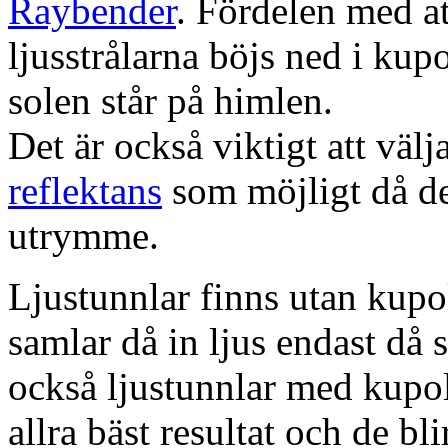
Raybender
. Fördelen med at
ljusstrålarna böjs ned i kup
solen står på himlen.
Det är också viktigt att väl
reflektans
som möjligt då dett
utrymme.
Ljustunnlar finns utan kupo
samlar då in ljus endast då s
också ljustunnlar med kupo
allra bäst resultat och de bl