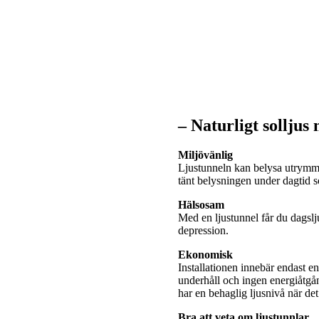
– Naturligt solljus
Miljövänlig
Ljustunneln kan belysa utrymme
tänt belysningen under dagtid
Hälsosam
Med en ljustunnel får du dagslj
depression.
Ekonomisk
Installationen innebär endast e
underhåll och ingen energiåtgå
har en behaglig ljusnivå när de
Bra att veta om ljustunnlar