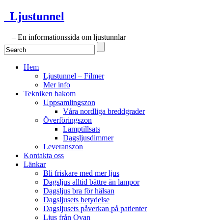
Ljustunnel
– En informationssida om ljustunnlar
Hem
Ljustunnel – Filmer
Mer info
Tekniken bakom
Uppsamlingszon
Våra nordliga breddgrader
Överföringszon
Lamptillsats
Dagsljusdimmer
Leveranszon
Kontakta oss
Länkar
Bli friskare med mer ljus
Dagsljus alltid bättre än lampor
Dagsljus bra för hälsan
Dagsljusets betydelse
Dagsljusets påverkan på patienter
Ljus från Ovan