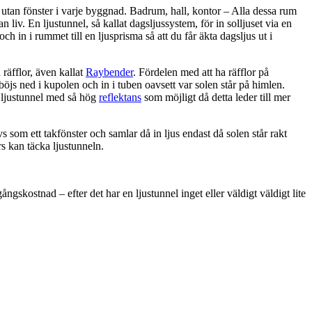
utan fönster i varje byggnad. Badrum, hall, kontor – Alla dessa rum
 liv. En ljustunnel, så kallat dagsljussystem, för in solljuset via en
 och in i rummet till en ljusprisma så att du får äkta dagsljus ut i
räfflor, även kallat
Raybender
. Fördelen med att ha räfflor på
 böjs ned i kupolen och in i tuben oavsett var solen står på himlen.
n ljustunnel med så hög
reflektans
som möjligt då detta leder till mer
s som ett takfönster och samlar då in ljus endast då solen står rakt
rs kan täcka ljustunneln.
ngskostnad – efter det har en ljustunnel inget eller väldigt väldigt lite