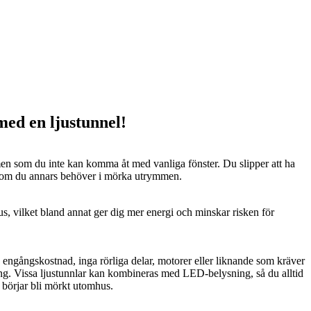
 med en ljustunnel!
n som du inte kan komma åt med vanliga fönster. Du slipper att ha
 som du annars behöver i mörka utrymmen.
us, vilket bland annat ger dig mer energi och minskar risken för
n engångskostnad, inga rörliga delar, motorer eller liknande som kräver
ng. Vissa ljustunnlar kan kombineras med LED-belysning, så du alltid
t börjar bli mörkt utomhus.