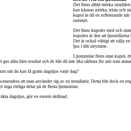
Det finns alltid mörka områden 
kan kännas mörka, trista och utan
kupol in till en refleterande tub
rummet.
Det finns kupoler med och utan 
kupolen är den att ljusstrålarna
Det är också viktigt att välja e
ljus i ditt utrymme.
Ljustunnlar finns utan kupol, dv
ger allra bäst resultat och de blir då inte lika sårbara för snö som anna
rum när du kan få gratis dagsljus varje dag?
rekomendera att man använder sig av en installatör. Detta blir dock en engå
 inga rörliga delar på de flesta ljustunnlar.
 äkta dagsljus, gör en enorm skillnad.