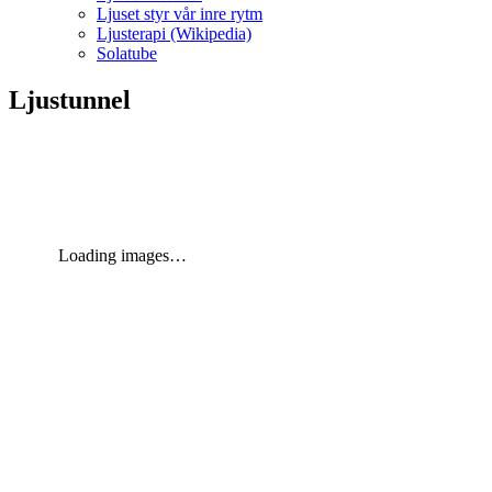
Ljuset styr vår inre rytm
Ljusterapi (Wikipedia)
Solatube
Ljustunnel
Loading images…