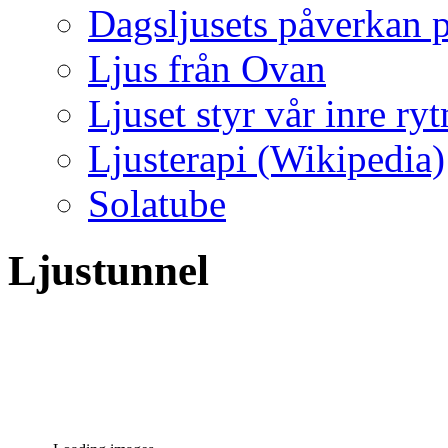
Dagsljusets påverkan p
Ljus från Ovan
Ljuset styr vår inre ry
Ljusterapi (Wikipedia)
Solatube
Ljustunnel