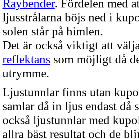
Raybender
. Fördelen med at
ljusstrålarna böjs ned i kup
solen står på himlen.
Det är också viktigt att väl
reflektans
som möjligt då dett
utrymme.
Ljustunnlar finns utan kupo
samlar då in ljus endast då s
också ljustunnlar med kupo
allra bäst resultat och de bl