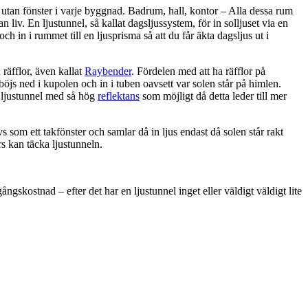
utan fönster i varje byggnad. Badrum, hall, kontor – Alla dessa rum
 liv. En ljustunnel, så kallat dagsljussystem, för in solljuset via en
 och in i rummet till en ljusprisma så att du får äkta dagsljus ut i
räfflor, även kallat
Raybender
. Fördelen med att ha räfflor på
 böjs ned i kupolen och in i tuben oavsett var solen står på himlen.
n ljustunnel med så hög
reflektans
som möjligt då detta leder till mer
s som ett takfönster och samlar då in ljus endast då solen står rakt
rs kan täcka ljustunneln.
ngskostnad – efter det har en ljustunnel inget eller väldigt väldigt lite