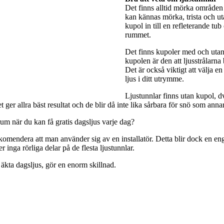
Det finns alltid mörka områden 
kan kännas mörka, trista och utan
kupol in till en refleterande tub
rummet.
Det finns kupoler med och utan 
kupolen är den att ljusstrålarna
Det är också viktigt att välja e
ljus i ditt utrymme.
Ljustunnlar finns utan kupol, dv
ger allra bäst resultat och de blir då inte lika sårbara för snö som anna
rum när du kan få gratis dagsljus varje dag?
rekomendera att man använder sig av en installatör. Detta blir dock en engå
 inga rörliga delar på de flesta ljustunnlar.
 äkta dagsljus, gör en enorm skillnad.