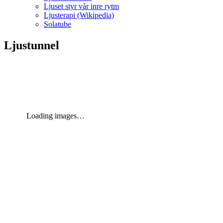
Ljuset styr vår inre rytm
Ljusterapi (Wikipedia)
Solatube
Ljustunnel
Loading images…