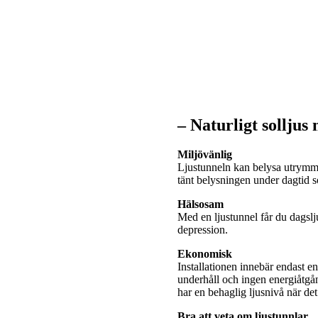
– Naturligt solljus
Miljövänlig
Ljustunneln kan belysa utrymme
tänt belysningen under dagtid
Hälsosam
Med en ljustunnel får du dagslj
depression.
Ekonomisk
Installationen innebär endast e
underhåll och ingen energiåtgå
har en behaglig ljusnivå när de
Bra att veta om ljustunnlar