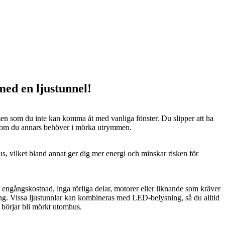
 med en ljustunnel!
n som du inte kan komma åt med vanliga fönster. Du slipper att ha
 som du annars behöver i mörka utrymmen.
us, vilket bland annat ger dig mer energi och minskar risken för
n engångskostnad, inga rörliga delar, motorer eller liknande som kräver
ng. Vissa ljustunnlar kan kombineras med LED-belysning, så du alltid
t börjar bli mörkt utomhus.