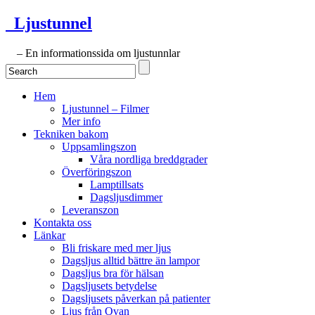
Ljustunnel
– En informationssida om ljustunnlar
Hem
Ljustunnel – Filmer
Mer info
Tekniken bakom
Uppsamlingszon
Våra nordliga breddgrader
Överföringszon
Lamptillsats
Dagsljusdimmer
Leveranszon
Kontakta oss
Länkar
Bli friskare med mer ljus
Dagsljus alltid bättre än lampor
Dagsljus bra för hälsan
Dagsljusets betydelse
Dagsljusets påverkan på patienter
Ljus från Ovan