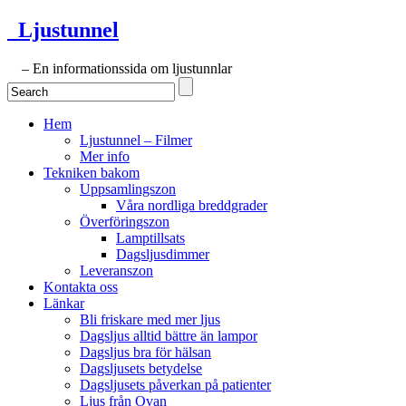
Ljustunnel
– En informationssida om ljustunnlar
Hem
Ljustunnel – Filmer
Mer info
Tekniken bakom
Uppsamlingszon
Våra nordliga breddgrader
Överföringszon
Lamptillsats
Dagsljusdimmer
Leveranszon
Kontakta oss
Länkar
Bli friskare med mer ljus
Dagsljus alltid bättre än lampor
Dagsljus bra för hälsan
Dagsljusets betydelse
Dagsljusets påverkan på patienter
Ljus från Ovan