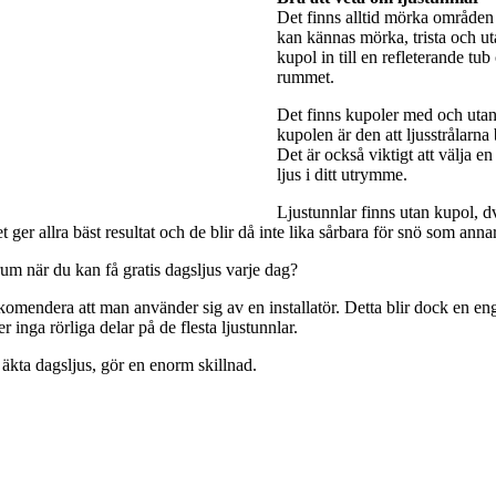
Det finns alltid mörka områden 
kan kännas mörka, trista och utan
kupol in till en refleterande tub
rummet.
Det finns kupoler med och utan 
kupolen är den att ljusstrålarna
Det är också viktigt att välja e
ljus i ditt utrymme.
Ljustunnlar finns utan kupol, dv
ger allra bäst resultat och de blir då inte lika sårbara för snö som anna
rum när du kan få gratis dagsljus varje dag?
rekomendera att man använder sig av en installatör. Detta blir dock en engå
 inga rörliga delar på de flesta ljustunnlar.
 äkta dagsljus, gör en enorm skillnad.