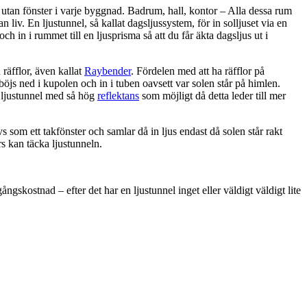
utan fönster i varje byggnad. Badrum, hall, kontor – Alla dessa rum
 liv. En ljustunnel, så kallat dagsljussystem, för in solljuset via en
 och in i rummet till en ljusprisma så att du får äkta dagsljus ut i
räfflor, även kallat
Raybender
. Fördelen med att ha räfflor på
 böjs ned i kupolen och in i tuben oavsett var solen står på himlen.
n ljustunnel med så hög
reflektans
som möjligt då detta leder till mer
s som ett takfönster och samlar då in ljus endast då solen står rakt
rs kan täcka ljustunneln.
ngskostnad – efter det har en ljustunnel inget eller väldigt väldigt lite