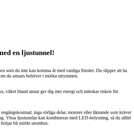
 med en ljustunnel!
n som du inte kan komma åt med vanliga fönster. Du slipper att ha
 som du annars behöver i mörka utrymmen.
us, vilket bland annat ger dig mer energi och minskar risken för
n engångskostnad, inga rörliga delar, motorer eller liknande som kräver
ng. Vissa ljustunnlar kan kombineras med LED-belysning, så du alltid
t börjar bli mörkt utomhus.