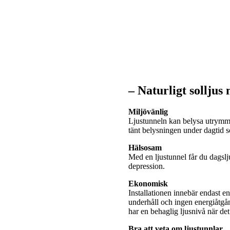
– Naturligt solljus
Miljövänlig
Ljustunneln kan belysa utrymme
tänt belysningen under dagtid
Hälsosam
Med en ljustunnel får du dagslj
depression.
Ekonomisk
Installationen innebär endast e
underhåll och ingen energiåtgå
har en behaglig ljusnivå när de
Bra att veta om ljustunnlar