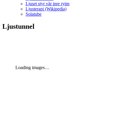
Ljuset styr vår inre rytm
Ljusterapi (Wikipedia)
Solatube
Ljustunnel
Loading images…