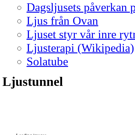
Dagsljusets påverkan p
Ljus från Ovan
Ljuset styr vår inre ry
Ljusterapi (Wikipedia)
Solatube
Ljustunnel