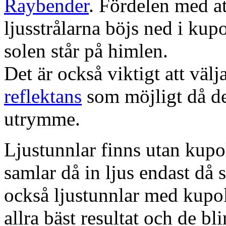
Raybender
. Fördelen med at
ljusstrålarna böjs ned i kup
solen står på himlen.
Det är också viktigt att väl
reflektans
som möjligt då dett
utrymme.
Ljustunnlar finns utan kupo
samlar då in ljus endast då s
också ljustunnlar med kupo
allra bäst resultat och de bl