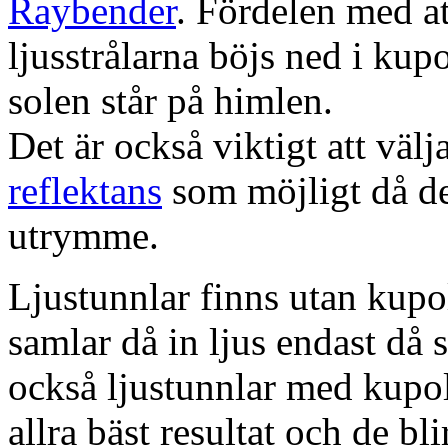
Raybender
. Fördelen med at
ljusstrålarna böjs ned i kup
solen står på himlen.
Det är också viktigt att väl
reflektans
som möjligt då dett
utrymme.
Ljustunnlar finns utan kupo
samlar då in ljus endast då s
också ljustunnlar med kupo
allra bäst resultat och de bl