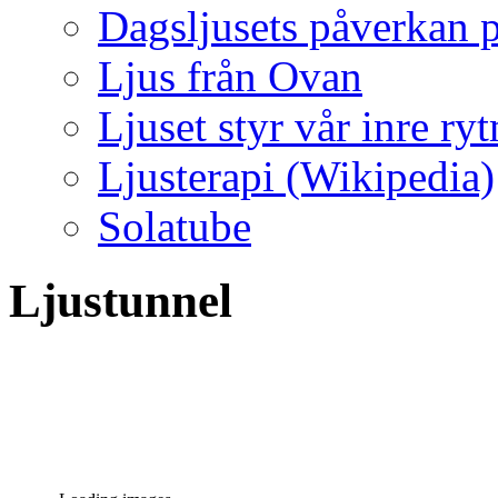
Dagsljusets påverkan p
Ljus från Ovan
Ljuset styr vår inre ry
Ljusterapi (Wikipedia)
Solatube
Ljustunnel