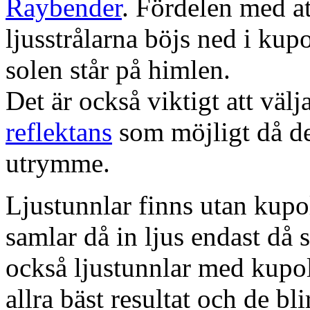
Raybender
. Fördelen med at
ljusstrålarna böjs ned i kup
solen står på himlen.
Det är också viktigt att väl
reflektans
som möjligt då dett
utrymme.
Ljustunnlar finns utan kupo
samlar då in ljus endast då s
också ljustunnlar med kupo
allra bäst resultat och de bl