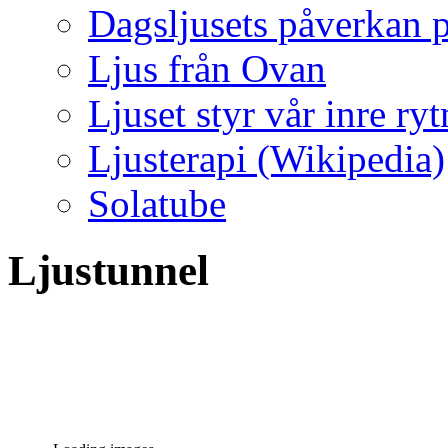
Dagsljusets påverkan p
Ljus från Ovan
Ljuset styr vår inre ry
Ljusterapi (Wikipedia)
Solatube
Ljustunnel