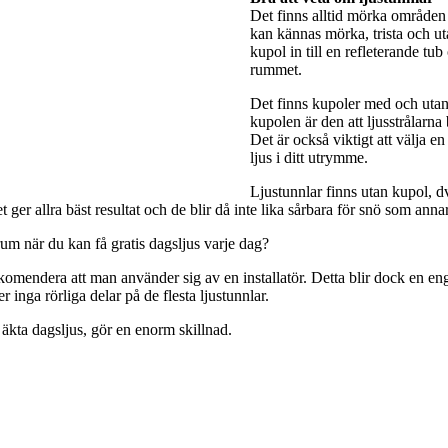
Det finns alltid mörka områden 
kan kännas mörka, trista och utan
kupol in till en refleterande tub
rummet.
Det finns kupoler med och utan 
kupolen är den att ljusstrålarna
Det är också viktigt att välja e
ljus i ditt utrymme.
Ljustunnlar finns utan kupol, dv
ger allra bäst resultat och de blir då inte lika sårbara för snö som anna
rum när du kan få gratis dagsljus varje dag?
rekomendera att man använder sig av en installatör. Detta blir dock en engå
 inga rörliga delar på de flesta ljustunnlar.
 äkta dagsljus, gör en enorm skillnad.