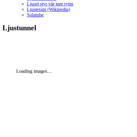
Ljuset styr vår inre rytm
Ljusterapi (Wikipedia)
Solatube
Ljustunnel
Loading images…