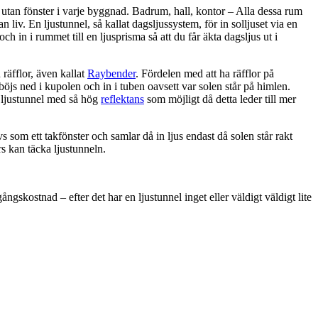
utan fönster i varje byggnad. Badrum, hall, kontor – Alla dessa rum
 liv. En ljustunnel, så kallat dagsljussystem, för in solljuset via en
 och in i rummet till en ljusprisma så att du får äkta dagsljus ut i
räfflor, även kallat
Raybender
. Fördelen med att ha räfflor på
 böjs ned i kupolen och in i tuben oavsett var solen står på himlen.
n ljustunnel med så hög
reflektans
som möjligt då detta leder till mer
s som ett takfönster och samlar då in ljus endast då solen står rakt
rs kan täcka ljustunneln.
ngskostnad – efter det har en ljustunnel inget eller väldigt väldigt lite