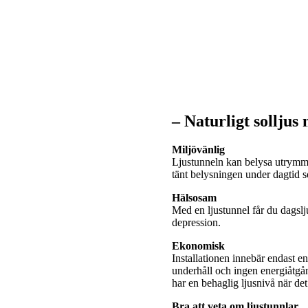
– Naturligt solljus
Miljövänlig
Ljustunneln kan belysa utrymme
tänt belysningen under dagtid
Hälsosam
Med en ljustunnel får du dagslj
depression.
Ekonomisk
Installationen innebär endast e
underhåll och ingen energiåtgå
har en behaglig ljusnivå när de
Bra att veta om ljustunnlar