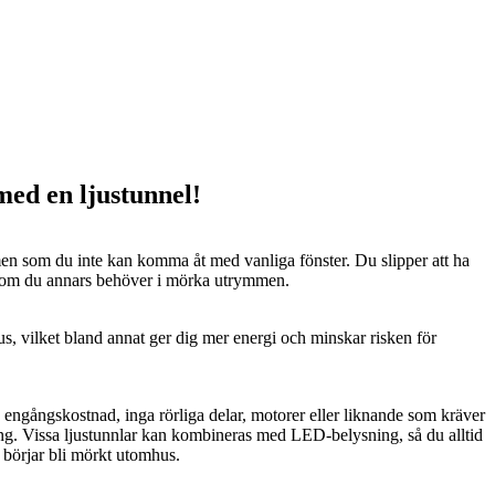
 med en ljustunnel!
n som du inte kan komma åt med vanliga fönster. Du slipper att ha
 som du annars behöver i mörka utrymmen.
us, vilket bland annat ger dig mer energi och minskar risken för
n engångskostnad, inga rörliga delar, motorer eller liknande som kräver
ng. Vissa ljustunnlar kan kombineras med LED-belysning, så du alltid
t börjar bli mörkt utomhus.