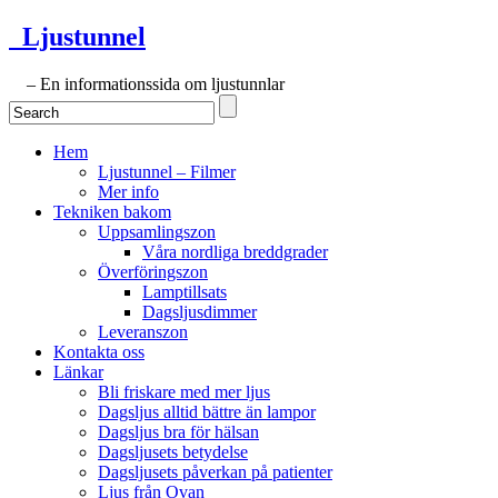
Ljustunnel
– En informationssida om ljustunnlar
Hem
Ljustunnel – Filmer
Mer info
Tekniken bakom
Uppsamlingszon
Våra nordliga breddgrader
Överföringszon
Lamptillsats
Dagsljusdimmer
Leveranszon
Kontakta oss
Länkar
Bli friskare med mer ljus
Dagsljus alltid bättre än lampor
Dagsljus bra för hälsan
Dagsljusets betydelse
Dagsljusets påverkan på patienter
Ljus från Ovan