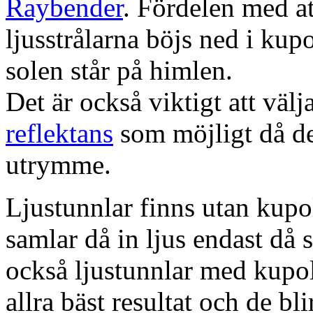
Raybender
. Fördelen med at
ljusstrålarna böjs ned i kup
solen står på himlen.
Det är också viktigt att väl
reflektans
som möjligt då dett
utrymme.
Ljustunnlar finns utan kupo
samlar då in ljus endast då s
också ljustunnlar med kupo
allra bäst resultat och de bl