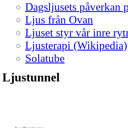
Dagsljusets påverkan p
Ljus från Ovan
Ljuset styr vår inre ry
Ljusterapi (Wikipedia)
Solatube
Ljustunnel