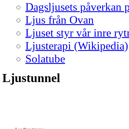
Dagsljusets påverkan p
Ljus från Ovan
Ljuset styr vår inre ry
Ljusterapi (Wikipedia)
Solatube
Ljustunnel