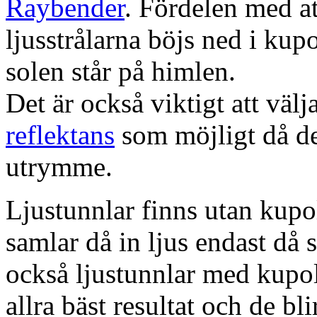
Raybender
. Fördelen med at
ljusstrålarna böjs ned i kup
solen står på himlen.
Det är också viktigt att väl
reflektans
som möjligt då dett
utrymme.
Ljustunnlar finns utan kupo
samlar då in ljus endast då s
också ljustunnlar med kupo
allra bäst resultat och de bl