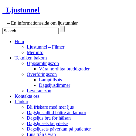
Ljustunnel
– En informationssida om ljustunnlar
Hem
Ljustunnel – Filmer
Mer info
Tekniken bakom
Uppsamlingszon
Våra nordliga breddgrader
Överföringszon
Lamptillsats
Dagsljusdimmer
Leveranszon
Kontakta oss
Länkar
Bli friskare med mer ljus
Dagsljus alltid bättre än lampor
Dagsljus bra för hälsan
Dagsljusets betydelse
Dagsljusets påverkan på patienter
Ljus från Ovan