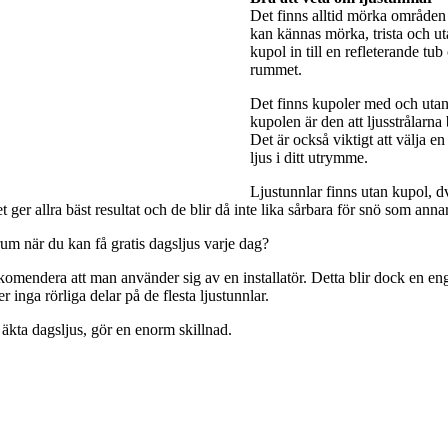
Det finns alltid mörka områden 
kan kännas mörka, trista och utan
kupol in till en refleterande tub
rummet.
Det finns kupoler med och utan 
kupolen är den att ljusstrålarna
Det är också viktigt att välja e
ljus i ditt utrymme.
Ljustunnlar finns utan kupol, dv
ger allra bäst resultat och de blir då inte lika sårbara för snö som anna
rum när du kan få gratis dagsljus varje dag?
rekomendera att man använder sig av en installatör. Detta blir dock en engå
 inga rörliga delar på de flesta ljustunnlar.
 äkta dagsljus, gör en enorm skillnad.