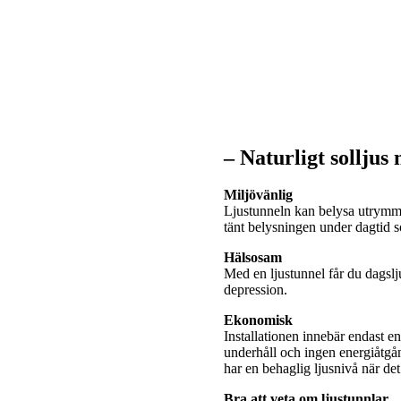
– Naturligt solljus
Miljövänlig
Ljustunneln kan belysa utrymme
tänt belysningen under dagtid
Hälsosam
Med en ljustunnel får du dagslj
depression.
Ekonomisk
Installationen innebär endast e
underhåll och ingen energiåtgå
har en behaglig ljusnivå när de
Bra att veta om ljustunnlar