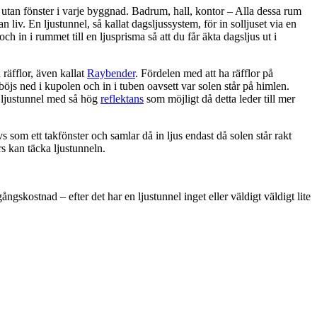
utan fönster i varje byggnad. Badrum, hall, kontor – Alla dessa rum
 liv. En ljustunnel, så kallat dagsljussystem, för in solljuset via en
 och in i rummet till en ljusprisma så att du får äkta dagsljus ut i
räfflor, även kallat
Raybender
. Fördelen med att ha räfflor på
 böjs ned i kupolen och in i tuben oavsett var solen står på himlen.
n ljustunnel med så hög
reflektans
som möjligt då detta leder till mer
s som ett takfönster och samlar då in ljus endast då solen står rakt
rs kan täcka ljustunneln.
ngskostnad – efter det har en ljustunnel inget eller väldigt väldigt lite