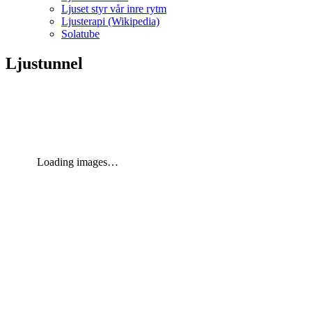
Ljuset styr vår inre rytm
Ljusterapi (Wikipedia)
Solatube
Ljustunnel
Loading images…