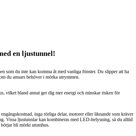
 med en ljustunnel!
n som du inte kan komma åt med vanliga fönster. Du slipper att ha
 som du annars behöver i mörka utrymmen.
us, vilket bland annat ger dig mer energi och minskar risken för
n engångskostnad, inga rörliga delar, motorer eller liknande som kräver
ng. Vissa ljustunnlar kan kombineras med LED-belysning, så du alltid
t börjar bli mörkt utomhus.