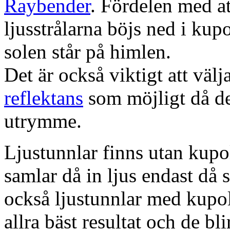
Raybender
. Fördelen med at
ljusstrålarna böjs ned i kup
solen står på himlen.
Det är också viktigt att väl
reflektans
som möjligt då dett
utrymme.
Ljustunnlar finns utan kupo
samlar då in ljus endast då s
också ljustunnlar med kupo
allra bäst resultat och de bl