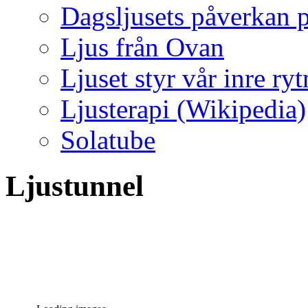
Dagsljusets påverkan p
Ljus från Ovan
Ljuset styr vår inre ry
Ljusterapi (Wikipedia)
Solatube
Ljustunnel