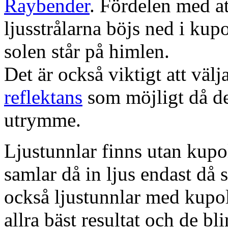
Raybender
. Fördelen med at
ljusstrålarna böjs ned i kup
solen står på himlen.
Det är också viktigt att väl
reflektans
som möjligt då dett
utrymme.
Ljustunnlar finns utan kupo
samlar då in ljus endast då s
också ljustunnlar med kupo
allra bäst resultat och de bl