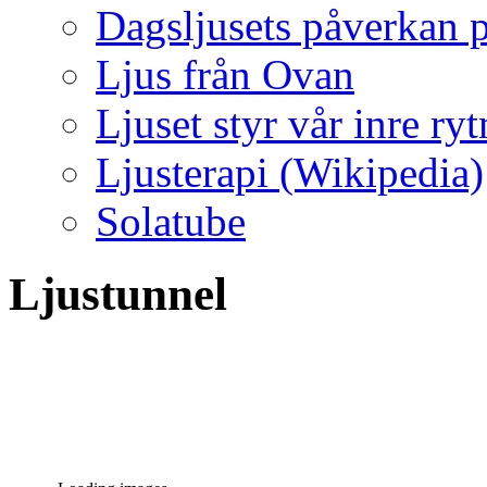
Dagsljusets påverkan p
Ljus från Ovan
Ljuset styr vår inre ry
Ljusterapi (Wikipedia)
Solatube
Ljustunnel