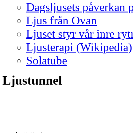
Dagsljusets påverkan p
Ljus från Ovan
Ljuset styr vår inre ry
Ljusterapi (Wikipedia)
Solatube
Ljustunnel