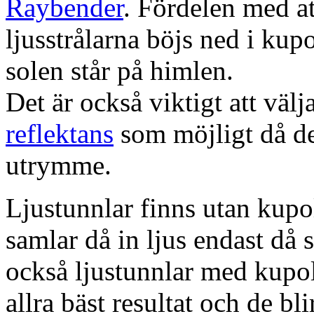
Raybender
. Fördelen med at
ljusstrålarna böjs ned i kup
solen står på himlen.
Det är också viktigt att väl
reflektans
som möjligt då dett
utrymme.
Ljustunnlar finns utan kupo
samlar då in ljus endast då s
också ljustunnlar med kupo
allra bäst resultat och de bl