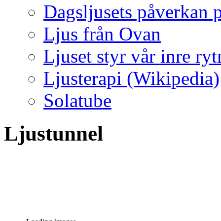
Dagsljusets påverkan p
Ljus från Ovan
Ljuset styr vår inre ry
Ljusterapi (Wikipedia)
Solatube
Ljustunnel