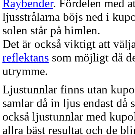
Raybender
. Fördelen med at
ljusstrålarna böjs ned i kup
solen står på himlen.
Det är också viktigt att väl
reflektans
som möjligt då dett
utrymme.
Ljustunnlar finns utan kupo
samlar då in ljus endast då s
också ljustunnlar med kupo
allra bäst resultat och de bl